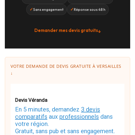
✓
✓
Sans engagement
Réponse sous 48 h
Demander mes devis gratuits
↓
VOTRE DEMANDE DE DEVIS GRATUITE À VERSAILLES
↓
Devis Véranda
En 5 minutes, demandez
3 devis
comparatifs
aux
professionnels
dans
votre région.
Gratuit, sans pub et sans engagement.