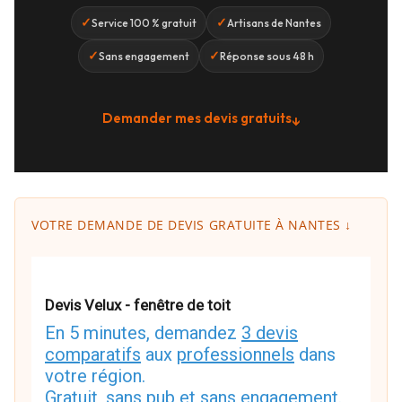
✓
✓
Service 100 % gratuit
Artisans de Nantes
✓
✓
Sans engagement
Réponse sous 48 h
Demander mes devis gratuits
↓
VOTRE DEMANDE DE DEVIS GRATUITE À NANTES ↓
Devis Velux - fenêtre de toit
En 5 minutes, demandez
3 devis
comparatifs
aux
professionnels
dans
votre région.
Gratuit, sans pub et sans engagement.