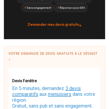
✓
✓
Sans engagement
Réponse sous 48 h
Demander mes devis gratuits
↓
VOTRE DEMANDE DE DEVIS GRATUITE À LE VÉSINET
↓
Devis Fenêtre
En 5 minutes, demandez
3 devis
comparatifs
aux
menuisiers
dans votre
région.
Gratuit, sans pub et sans engagement.