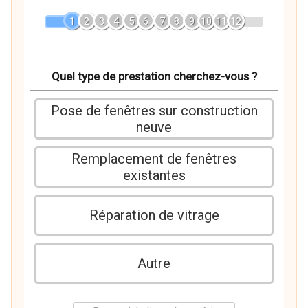
1
2
3
4
5
6
7
8
9
10
11
12
Quel type de prestation cherchez-vous ?
Pose de fenêtres sur construction
neuve
Remplacement de fenêtres
existantes
Réparation de vitrage
Autre